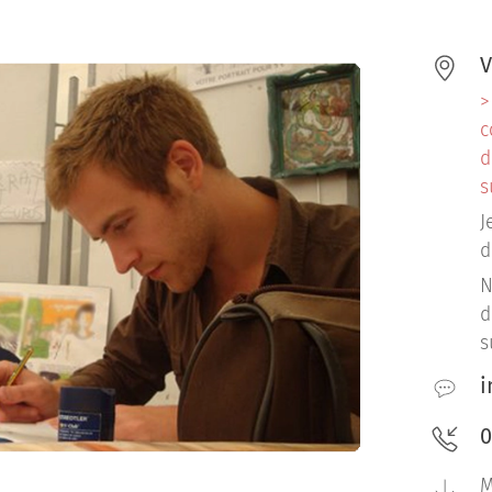
V
>
c
d
s
J
d
N
d
s
i
0
M