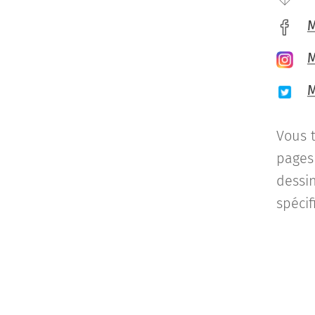
M
M
M
Vous t
pages 
dessin
spécif