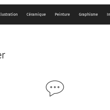
llustration
Céramique
Peinture
Graphisme
I
er