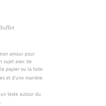
uffet
e mon amour pour
on sujet avec de
a papier ou la toile.
ies et d'une manière
 un texte autour du
.