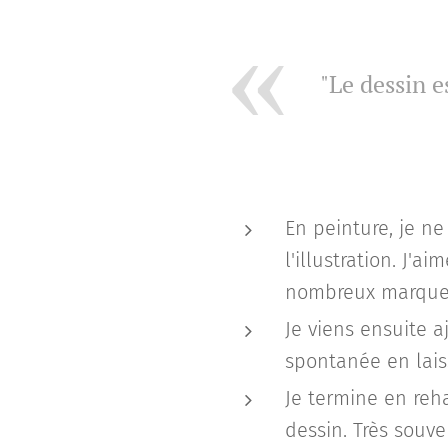
"Le dessin e
"Je ne cro
En peinture, je n
l'illustration. J'
nombreux marqueurs
Je viens ensuite 
spontanée en laiss
Je termine en reh
dessin. Très souven