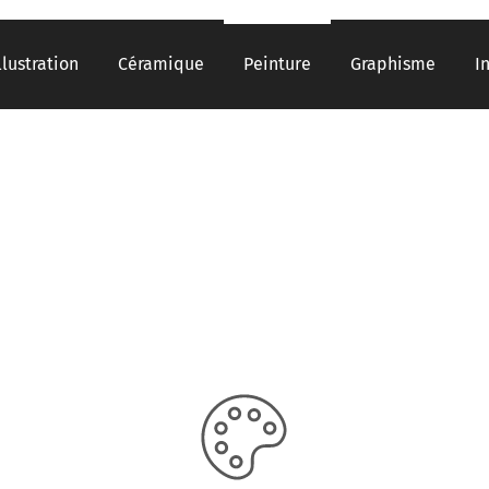
llustration
Céramique
Peinture
Graphisme
I